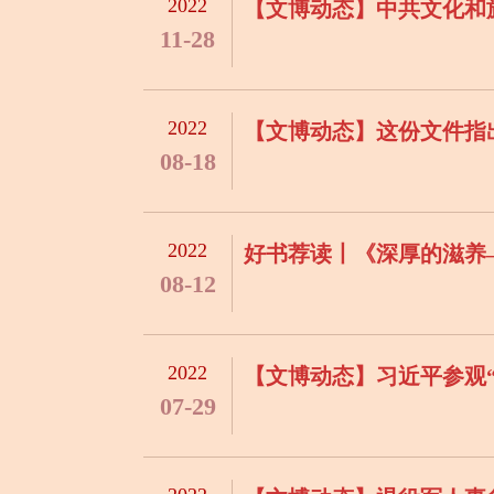
2022
【文博动态】中共文化和
11-28
2022
【文博动态】这份文件指
08-18
2022
好书荐读丨《深厚的滋养
08-12
2022
【文博动态】习近平参观
07-29