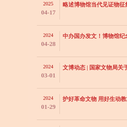
2025
略述博物馆当代见证物征
04-17
2024
中办国办发文！博物馆纪
04-28
2024
文博动态 | 国家文物局
03-01
2024
护好革命文物 用好生动教
01-29