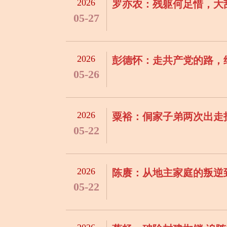
2026
罗亦农：残躯何足惜，大
05-27
2026
彭德怀：走共产党的路，
05-26
2026
粟裕：侗家子弟两次出走
05-22
2026
陈赓：从地主家庭的叛逆
05-22