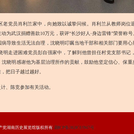
区老党员肖利兰家中，向她致以诚挚问候。肖利兰从教师岗位
动为武汉捐赠善款10万元，获评“长沙好人·身边雷锋”荣誉称
因病导致生活无法自理，沈晓明叮嘱当地干部和相关部门要用心
晓明走进困难党员彭自强家中，了解到他曾担任村党支部书记
。沈晓明感谢他为
基层治理所作的贡献，
鼓励他坚定信心、保重
难，把日子越过越好。
灵计、陈竞参加有关活动。
产党湖南历史展览馆版权所有
湘ICP备2020018947号