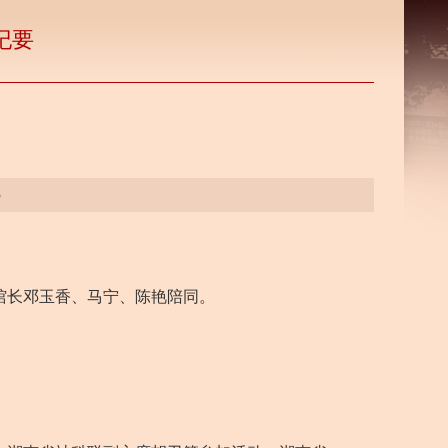
纪要
3
馆长邓玉香、马宁、陈艳陪同。