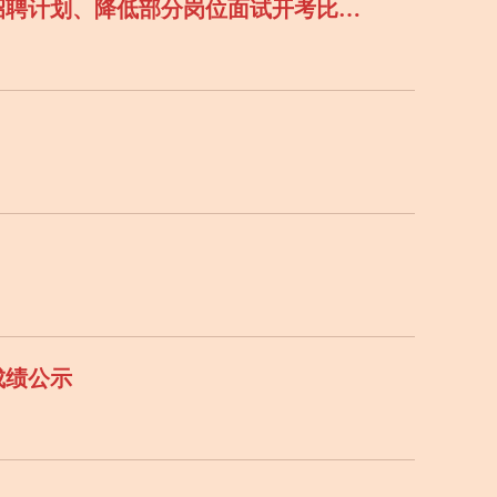
中共湖南省委党史研究室直属事业单位湖南党史陈列馆2017年公开招聘核减招聘计划、降低部分岗位面试开考比例的公告
成绩公示